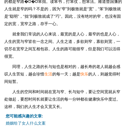
的都是窄路�D�D笨拙。读笨书，打笨仗，想笨法。难道曾国藩的
人生就是窄的吗？不是的，因为“窄”到极致就是“宽”，“笨”到极致就
是“聪明”，“拙”到极致就成了“巧”。因此，没有绝对的窄，也没有固
定的宽，宽窄之路，存乎一心。
就拿我们常说的人心来说，最宽的是人心，最窄的也是人心，
人生的宽与窄皆在一念之间。人生之道，多欲则窄，寡欲则宽，一
切尽在宽窄之间互相包容。人生的路可能很窄，但是我们可以活得
很宽。
同理，人生之路的长与短也是相对的，越长寿的老人就越会感
叹人生苦短，越会珍惜
生活
的每一天；越是
快乐
的人，则越觉得时
间短暂。
人生的空间和时间就在宽与窄、长与短中，要让空间宽就从窄
处做起，要想时间长就要让生活的每一分钟都在健康快乐中度过。
这样，我们的人生才会又宽又长。
您可能感兴趣的文章:
婚姻给了女人什么文案