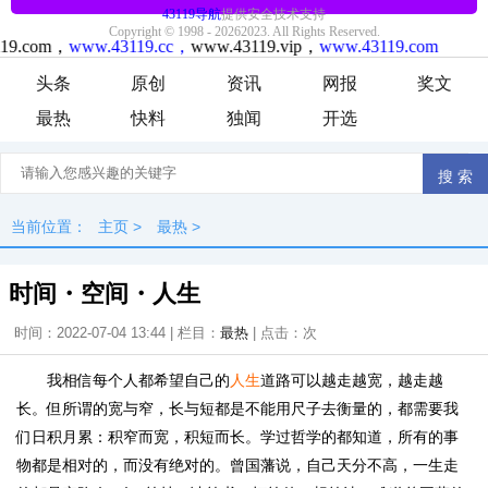
头条
原创
资讯
网报
奖文
最热
快料
独闻
开选
当前位置：
主页
>
最热
>
时间・空间・人生
时间：2022-07-04 13:44 | 栏目：
最热
| 点击：
次
我相信每个人都希望自己的
人生
道路可以越走越宽，越走越
长。但所谓的宽与窄，长与短都是不能用尺子去衡量的，都需要我
们日积月累：积窄而宽，积短而长。学过哲学的都知道，所有的事
物都是相对的，而没有绝对的。曾国藩说，自己天分不高，一生走