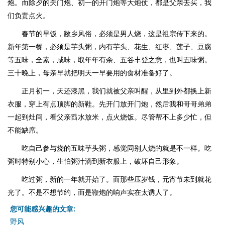
炮。而除夕的关门炮、初一的开门炮等大炮仗，都是父亲去买，我
们负责点火。
春节的早饭，敝乡风俗，必须是男人烧，这是祖宗传下来的。
新年第一餐，必须是芋头粥，内有芋头、花生、红枣、莲子、豆腐
等五味，全素，咸味，取年年有余、五谷丰登之意，也叫五味粥。
三十晚上，母亲早就把明天一早要用的食材准备好了。
正月初一，天还漆黑，我们就被父亲叫醒，从里到外都换上新
衣服，穿上有点顶脚的新鞋。先开门放开门炮，然后我和哥哥弟弟
一起到灶间，看父亲舀水放米，点火烧饭。尽管帮不上多少忙，但
不能缺席。
吃自己参与烧的五味芋头粥，感觉同别人烧的就是不一样。吃
粥时特别小心，生怕粥汁滴到新衣服上，破坏自己形象。
吃过粥，新的一年就开始了。而那些压岁钱，元宵节未到就花
光了。不是不想节约，而是鞭炮的响声实在太诱人了。
您可能感兴趣的文章:
野风