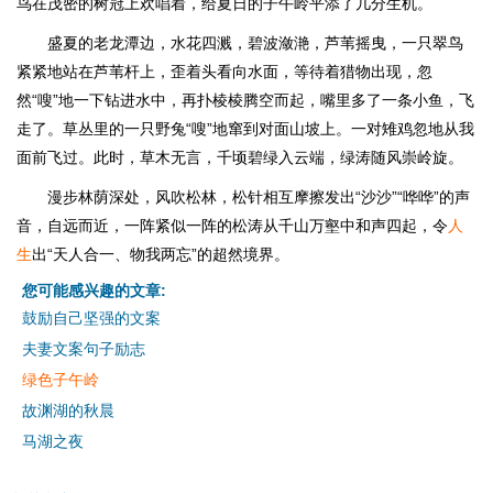
鸟在茂密的树冠上欢唱着，给夏日的子午岭平添了几分生机。
盛夏的老龙潭边，水花四溅，碧波潋滟，芦苇摇曳，一只翠鸟
紧紧地站在芦苇杆上，歪着头看向水面，等待着猎物出现，忽
然“嗖”地一下钻进水中，再扑棱棱腾空而起，嘴里多了一条小鱼，飞
走了。草丛里的一只野兔“嗖”地窜到对面山坡上。一对雉鸡忽地从我
面前飞过。此时，草木无言，千顷碧绿入云端，绿涛随风崇岭旋。
漫步林荫深处，风吹松林，松针相互摩擦发出“沙沙”“哗哗”的声
音，自远而近，一阵紧似一阵的松涛从千山万壑中和声四起，令
人
生
出“天人合一、物我两忘”的超然境界。
您可能感兴趣的文章:
鼓励自己坚强的文案
夫妻文案句子励志
绿色子午岭
故渊湖的秋晨
马湖之夜