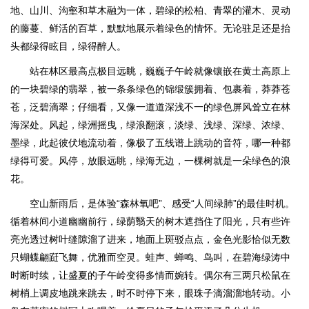
地、山川、沟壑和草木融为一体，碧绿的松柏、青翠的灌木、灵动
的藤蔓、鲜活的百草，默默地展示着绿色的情怀。无论驻足还是抬
头都绿得眩目，绿得醉人。
站在林区最高点极目远眺，巍巍子午岭就像镶嵌在黄土高原上
的一块碧绿的翡翠，被一条条绿色的锦缎簇拥着、包裹着，莽莽苍
苍，泛碧滴翠；仔细看，又像一道道深浅不一的绿色屏风耸立在林
海深处。风起，绿洲摇曳，绿浪翻滚，淡绿、浅绿、深绿、浓绿、
墨绿，此起彼伏地流动着，像极了五线谱上跳动的音符，哪一种都
绿得可爱。风停，放眼远眺，绿海无边，一棵树就是一朵绿色的浪
花。
空山新雨后，是体验“森林氧吧”、感受“人间绿肺”的最佳时机。
循着林间小道幽幽前行，绿荫翳天的树木遮挡住了阳光，只有些许
亮光透过树叶缝隙溜了进来，地面上斑驳点点，金色光影恰似无数
只蝴蝶翩跹飞舞，优雅而空灵。蛙声、蝉鸣、鸟叫，在碧海绿涛中
时断时续，让盛夏的子午岭变得多情而婉转。偶尔有三两只松鼠在
树梢上调皮地跳来跳去，时不时停下来，眼珠子滴溜溜地转动。小